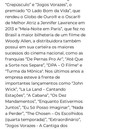
“Crepúsculo” e “Jogos Vorazes”, o 
premiado “O Lado Bom da Vida”, que 
rendeu o Globo de Ouro®️ e o Oscar®️ 
de Melhor Atriz a Jennifer Lawrence em 
2013 e “Meia-Noite em Paris”, que fez no 
Brasil a maior bilheteria de um filme de 
Woody Allen, a distribuidora também 
possui em sua carteira os maiores 
sucessos do cinema nacional, como as 
franquias “De Pernas Pro Ar”, “Até Que 
a Sorte nos Separe”, “DPA – O Filme" e 
"Turma da Mônica". Nos últimos anos a 
empresa esteve à frente de 
importantes lançamentos como “John 
Wick”, “La La Land – Cantando 
Estações”, “A Cabana”, “Os Dez 
Mandamentos”, “Enquanto Estivermos 
Juntos”, “Eu Só Posso Imaginar”, “Nada 
a Perder”, “The Chosen – Os Escolhidos 
(quarta temporada)”, “Extraordinário”, 
“Jogos Vorazes - A Cantiga dos 