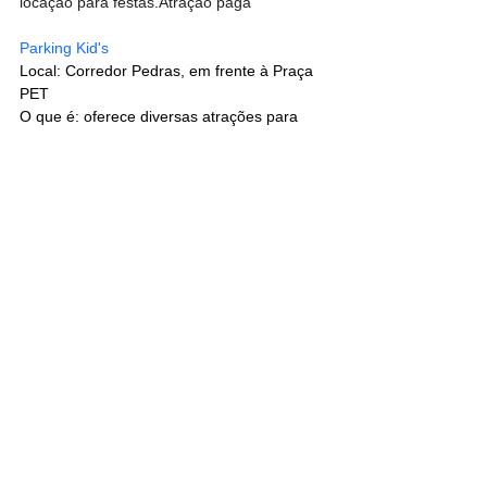
locação para festas.Atração paga
Parking Kid's
Local: Corredor Pedras, em frente à Praça 
PET
O que é: oferece diversas atrações para 
crianças entre 3 a 12 anos como piscina de 
bolinhas com escorregadores, cama 
elástica, tobogã e outros brinquedos, que 
são separados por idade. Jogos on-line nos 
computadores, videogames, simuladores 
de corrida, multijogos, mesas de disco (air 
game) e simuladores com realidade virtual 
completam a programação.
Atração paga
Studio Games
Local: Corredor Pedras
O que é: a maior rede de estúdios de 
entretenimento e educação gamer do 
Brasil, sendo referência em entretenimento 
e educação digital através dos jogos 