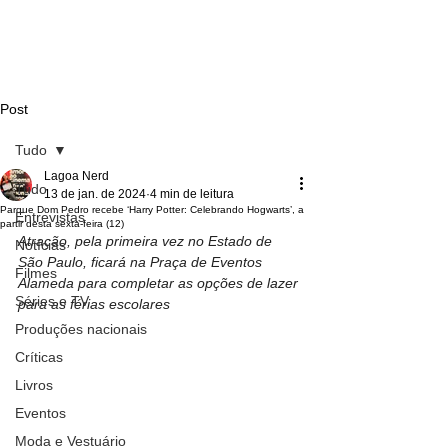
Post
Tudo
Lagoa Nerd
Tudo
13 de jan. de 2024
4 min de leitura
Parque Dom Pedro recebe ‘Harry Potter: Celebrando Hogwarts’, a
Entrevistas
partir desta sexta-feira (12)
Atração, pela primeira vez no Estado de 
Notícias
São Paulo, ficará na Praça de Eventos 
Filmes
Alameda para completar as opções de lazer 
Séries e TV
para as férias escolares
Produções nacionais
Críticas
Livros
Eventos
Moda e Vestuário