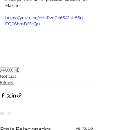
Maxine.
https://youtu.be/nHaPvoGe654?si=56q-
CQ06hmDf6cQu
MAXXXINE
Notícias
Filmes
Ver tudo
Posts Relacionados