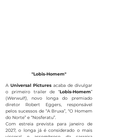
"Lobis-Homem"
A 
Universal Pictures
 acaba de divulgar 
o primeiro trailer de “
Lobis-Homem
” 
(
Werwulf)
, novo longa do premiado 
diretor Robert Eggers, responsável 
pelos sucessos de “A Bruxa”, “O Homem 
do Norte” e “Nosferatu”. 
Com estreia prevista para janeiro de 
2027, o longa já é considerado o mais 
visceral e assombroso da carreira 