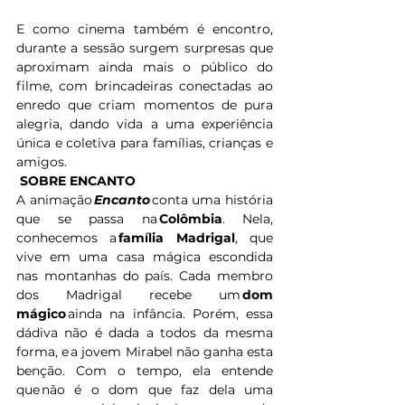
E como cinema também é encontro, 
durante a sessão surgem surpresas que 
aproximam ainda mais o público do 
filme, com brincadeiras conectadas ao 
enredo que criam momentos de pura 
alegria, dando vida a uma experiência 
única e coletiva para famílias, crianças e 
amigos.
SOBRE ENCANTO
A animação 
Encanto
 conta uma história 
que se passa na 
Colômbia
. Nela, 
conhecemos a 
família Madrigal
, que 
vive em uma casa mágica escondida 
nas montanhas do país. Cada membro 
dos Madrigal recebe um 
dom 
mágico
 ainda na infância. Porém, essa 
dádiva não é dada a todos da mesma 
forma, e
a jovem Mirabel não ganha esta 
benção. Com o tempo, ela entende 
que
não é o dom que faz dela uma 