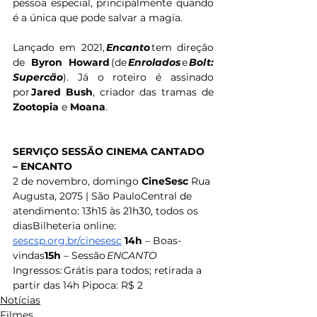
pessoa especial, principalmente quando 
é a única que pode salvar a magia.
Lançado em 2021, 
Encanto
 tem direção 
de 
Byron Howard
 (de 
Enrolados
 e 
Bolt: 
Supercão
). Já o roteiro é assinado 
por 
Jared Bush
, criador das tramas de 
Zootopia
 e 
Moana
.
SERVIÇO
SESSÃO CINEMA CANTADO 
– ENCANTO
2 de novembro, domingo 
CineSesc
 Rua 
Augusta, 2075 | São PauloCentral de 
atendimento: 13h15 às 21h30, todos os 
diasBilheteria online: 
sescsp.org.br/cinesesc
14h
 – Boas-
vindas
15h
 – Sessão 
ENCANTO
Ingressos: Grátis para todos; retirada a 
partir das 14h Pipoca: R$ 2
Notícias
Filmes