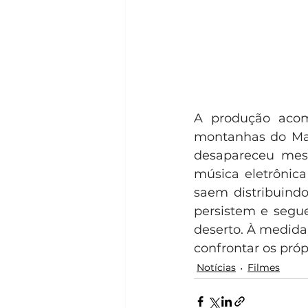
A produção aco
montanhas do Mar
desapareceu mese
música eletrônica
saem distribuindo
persistem e segu
deserto. À medida
confrontar os própr
Notícias
Filmes