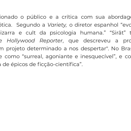
ionado o público e a crítica com sua abordag
tica.  Segundo a 
Variety,
 o diretor espanhol “ev
izarra e cult da psicologia humana.” “Sirât”
e Hollywood Reporter
, que descreveu a pr
 projeto determinado a nos despertar". No Brasi
me como “surreal, agoniante e inesquecível”, e
 de épicos de ficção-científica”. 