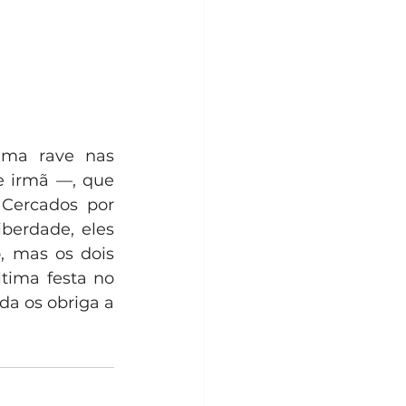
ma rave nas 
 irmã —, que 
Cercados por 
erdade, eles 
 mas os dois 
ima festa no 
a os obriga a 