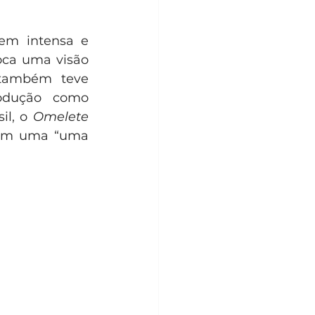
em intensa e 
oca uma visão 
 também teve 
odução como 
l, o 
Omelete 
 com uma “uma 