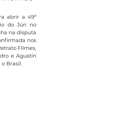
a abrir a 49ª 
o do Júri no 
ha na disputa 
onfirmada nos 
etrato Filmes, 
dro e Agustín 
o Brasil.