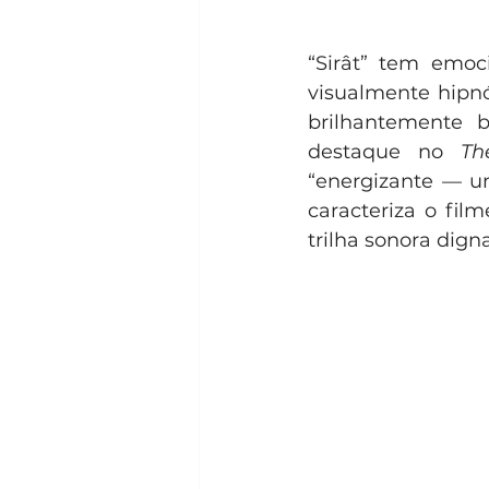
“Sirât” tem emoc
visualmente hipnó
brilhantemente b
destaque no 
Th
“energizante — um
caracteriza o fil
trilha sonora digna