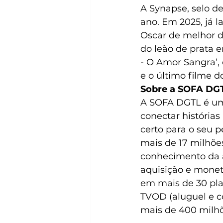
A Synapse, selo d
ano. Em 2025, já 
Oscar de melhor d
do leão de prata 
- O Amor Sangra’, 
e o último filme d
Sobre a SOFA DG
A SOFA DGTL é u
conectar história
certo para o seu p
mais de 17 milhõ
conhecimento da a
aquisição e monet
em mais de 30 pla
TVOD (aluguel e c
mais de 400 milhõ