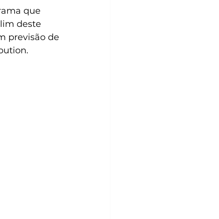
 drama que 
lim deste 
em previsão de 
bution. 