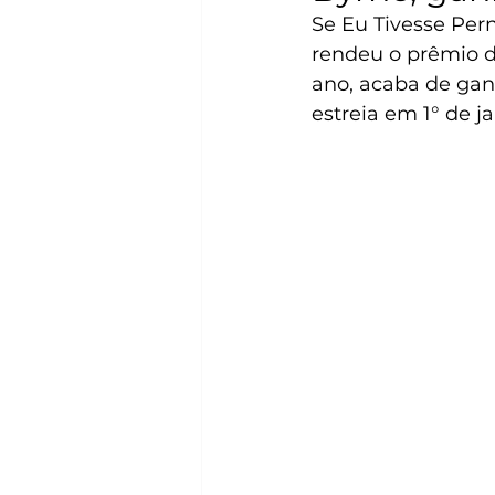
Se Eu Tivesse Pern
rendeu o prêmio d
ano, acaba de ganh
estreia em 1° de j