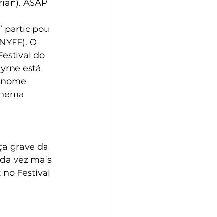
ian). A$AP 
” participou 
NYFF). O 
estival do 
yrne está 
u nome 
inema 
ça grave da 
da vez mais 
no Festival 