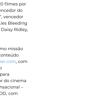
0 filmes por 
encedor do 
, vencedor 
ies Bleeding 
Daisy Ridley, 
mo missão 
 conteúdo 
lier.com
, com 
o 
para 
or do cinema 
sacional – 
VOD, com 