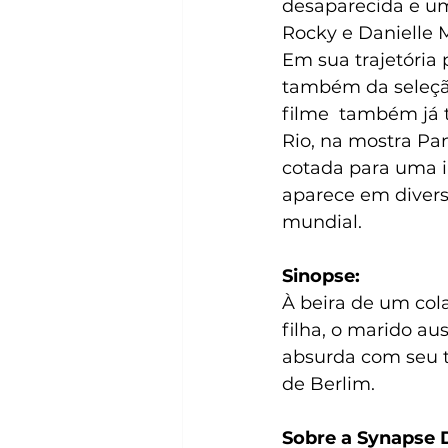
desaparecida e u
Rocky e Danielle 
Em sua trajetória p
também da seleção
filme  também já t
Rio, na mostra Pa
cotada para uma i
aparece em divers
mundial.
Sinopse:
À beira de um cola
filha, o marido a
absurda com seu t
de Berlim.
Sobre a Synapse D