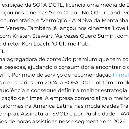
e exibição da SOFA DGTL, licencia uma média de 2
lançou nos cinemas ‘Sem Chão - No Other Land’, v
ocumentário, e ‘Vermíglio - A Noiva da Montanha”
em Veneza. Também já lançou nos cinemas ‘Love L
com Kristen Stewart, ‘As Vezes Quero Sumir’, com 
o diretor Ken Loach, ‘O Último Pub'.
TL
ma agregadora de conteúdo premium que tem co
s a pessoas, ajudando o consumidor a encontrar o
erfil. Por meio do serviço de recomendação 
Filme
es de usuários em 2024, a SOFA DGTL obtém ampl
udiência e consegue definir a melhor estratégia 
ização de filmes. A empresa comercializa o melh
taformas na América Latina nas modalidades Tran
ompra), Assinatura –SVOD e por Publicidade – A
es de horas assistidas nesse segmento em 2024.