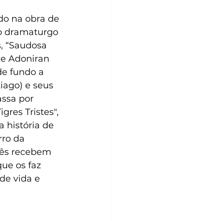
ado na obra de 
ho dramaturgo 
s, “Saudosa 
e Adoniran 
e fundo a 
ago) e seus 
ssa por 
res Tristes", 
 história de 
ro da 
rês recebem 
ue os faz 
de vida e 