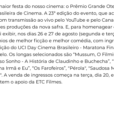
aior festa do nosso cinema: o Prêmio Grande Otel
sileira de Cinema. A 23ª edição do evento, que a
om transmissão ao vivo pelo YouTube e pelo Canal 
es produções da nova safra. E, para homenagear
ai exibir, nos dias 26 e 27 de agosto (segunda e terç
mios de melhor ficção e melhor comédia, com ingre
ição do UCI Day Cinema Brasileiro - Maratona Fina
lo. Os longas selecionados são “Mussum, O Filmis”
so Sonho - A História de Claudinho e Buchecha”, “
a Irmã e Eu”, “Os Farofeiros”, "Pérola", "Saudosa 
es". A venda de ingressos começa na terça, dia 20, 
 tem o apoio da ETC Filmes.