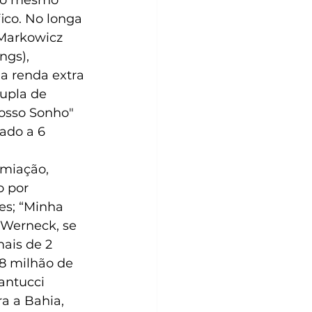
ico. No longa 
 Markowicz 
ngs), 
a renda extra 
upla de 
osso Sonho" 
ado a 6 
miação, 
 por 
es; “Minha 
 Werneck, se 
ais de 2 
,8 milhão de 
antucci 
 a Bahia, 