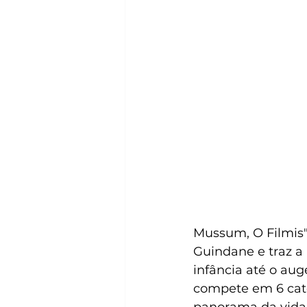
Mussum, O Filmis",
Guindane e traz a
infância até o aug
compete em 6 cate
panorama da vida 