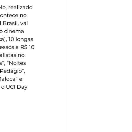
o, realizado 
contece no 
Brasil, vai 
 o cinema 
a), 10 longas 
ssos a R$ 10. 
listas no 
, “Noites 
Pedágio”, 
Maloca" e 
e o UCI Day 