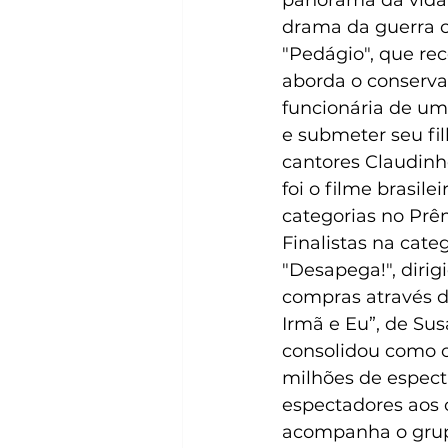
drama da guerra co
"Pedágio", que rec
aborda o conserva
funcionária de um
e submeter seu fil
cantores Claudinh
foi o filme brasil
categorias no Prê
Finalistas na cat
"Desapega!", diri
compras através da
Irmã e Eu”, de Sus
consolidou como o 
milhões de especta
espectadores aos 
acompanha o grup