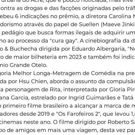
ntra as drogas e das facções originadas pelo tráf
ebeu 6 indicações no prêmio, a diretora Carolina
dorismo através do papel de Suellen (Maeve Jinki
 pedágio que busca formas ilegais de adquirir um
ho ao processo da "cura gay". A cinebiografia da d
o & Buchecha dirigida por Eduardo Albergaria, "N
eiro de maior bilheteria em 2023 e também foi indic
mio Grande Otelo.
egoria Melhor Longa-Metragem de Comédia na pre
gida por Hsu Chien, aborda o assunto da compulsão
 personagem de Rita, interpretada por Gloria Pir
ana Garcia, estrelado por Ingrid Guimarães e Tatá
primeiro filme brasileiro a alcançar a marca de m
dores desde 2019 e "Os Farofeiros 2", que levou 1
cinemas neste ano. O filme dirigido por Roberto S
o de amigos em mais uma viagem, desta vez para