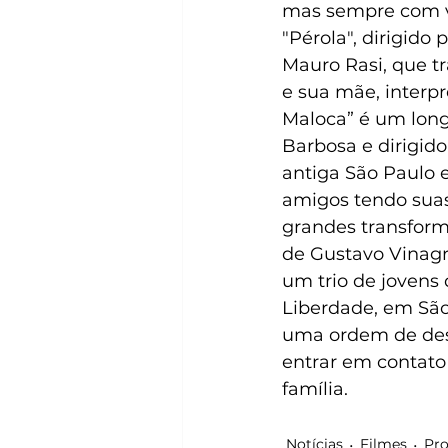
mas sempre com v
"Pérola", dirigido
Mauro Rasi, que tr
e sua mãe, interpr
Maloca” é um lon
Barbosa e dirigid
antiga São Paulo 
amigos tendo suas
grandes transforma
de Gustavo Vinagre
um trio de jovens
Liberdade, em Sã
uma ordem de desp
entrar em contato 
família. 
Notícias
Filmes
Pro