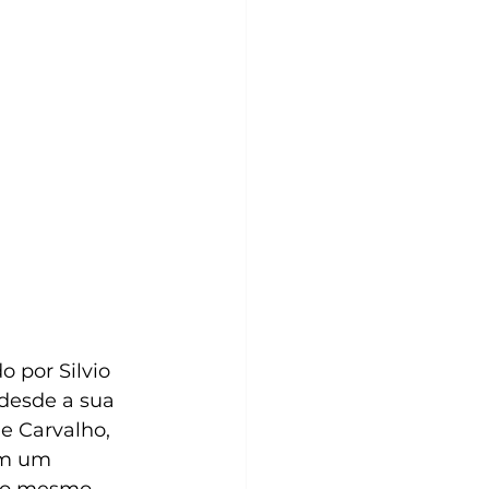
o por Silvio 
desde a sua 
de Carvalho, 
am um 
e o mesmo 