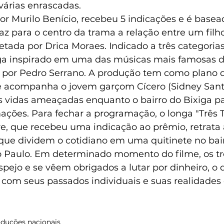
árias enrascadas. 
 por Murilo Benício, recebeu 5 indicações e é base
az para o centro da trama a relação entre um fil
etada por Drica Moraes. Indicado a três categoria
ga inspirado em uma das músicas mais famosas d
o por Pedro Serrano. A produção tem como plano d
e acompanha o jovem garçom Cícero (Sidney Santi
 vidas ameaçadas enquanto o bairro do Bixiga pa
ções. Para fechar a programação, o longa "Três Tig
, que recebeu uma indicação ao prêmio, retrata a
 que dividem o cotidiano em uma quitinete no bair
o Paulo. Em determinado momento do filme, os t
ejo e se vêem obrigados a lutar por dinheiro, o q
com seus passados individuais e suas realidades 
duções nacionais