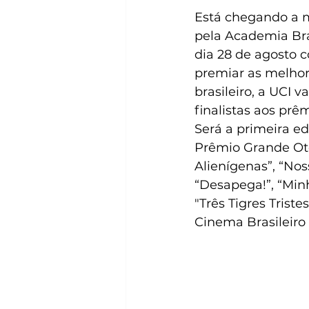
Está chegando a m
pela Academia Bra
dia 28 de agosto c
premiar as melhor
brasileiro, a UCI v
finalistas aos prê
Será a primeira ed
Prêmio Grande Ote
Alienígenas”, “Nos
“Desapega!”, “Minh
"Três Tigres Trist
Cinema Brasileiro