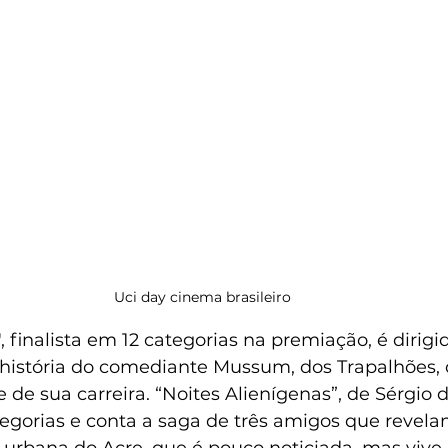
Uci day cinema brasileiro 
 finalista em 12 categorias na premiação, é dirigid
 história do comediante Mussum, dos Trapalhões, 
e de sua carreira. “Noites Alienígenas”, de Sérgio 
gorias e conta a saga de três amigos que revel
urbana do Acre, que é pouco noticiada, mas viv