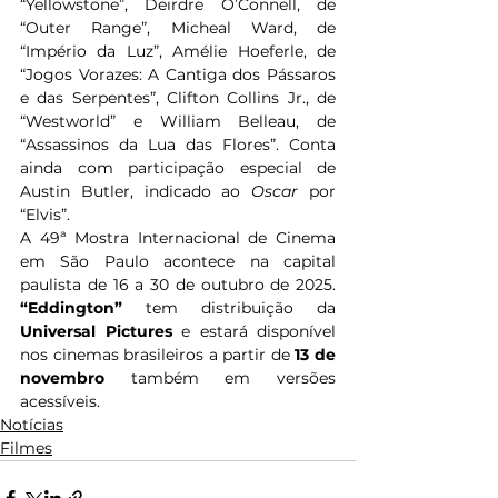
“Yellowstone”, Deirdre O’Connell, de 
“Outer Range”, Micheal Ward, de 
“Império da Luz”, Amélie Hoeferle, de 
“Jogos Vorazes: A Cantiga dos Pássaros 
e das Serpentes”, Clifton Collins Jr., de 
“Westworld” e William Belleau, de 
“Assassinos da Lua das Flores”. Conta 
ainda com participação especial de 
Austin Butler, indicado ao 
Oscar 
por 
“Elvis”. 
A 49ª Mostra Internacional de Cinema 
em São Paulo acontece na capital 
paulista de 16 a 30 de outubro de 2025. 
“Eddington”
 tem distribuição da 
Universal Pictures
 e estará disponível 
nos cinemas brasileiros a partir de 
13 de 
novembro
 também em versões 
acessíveis. 
Notícias
Filmes