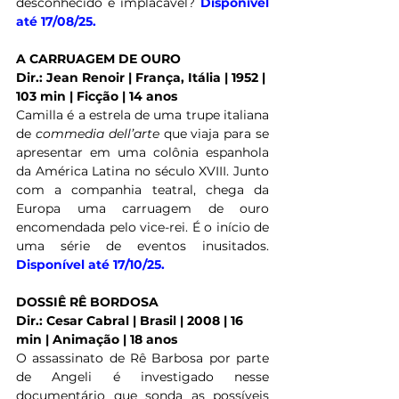
desconhecido e implacável? 
Disponível 
até 17/08/25.
A CARRUAGEM DE OURO
Dir.: Jean Renoir | França, Itália | 1952 | 
103 min | Ficção | 14 anos
Camilla é a estrela de uma trupe italiana 
de 
commedia dell’arte
 que viaja para se 
apresentar em uma colônia espanhola 
da América Latina no século XVIII. Junto 
com a companhia teatral, chega da 
Europa uma carruagem de ouro 
encomendada pelo vice-rei. É o início de 
uma série de eventos inusitados. 
Disponível até 17/10/25.
DOSSIÊ RÊ BORDOSA
Dir.: Cesar Cabral | Brasil | 2008 | 16 
min | Animação | 18 anos
O assassinato de Rê Barbosa por parte 
de Angeli é investigado nesse 
documentário que sonda as possíveis 