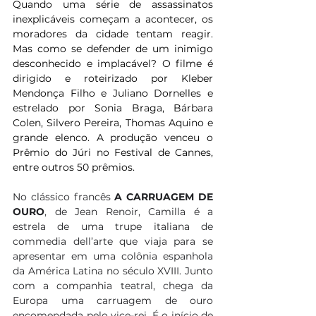
Quando uma série de assassinatos 
inexplicáveis começam a acontecer, os 
moradores da cidade tentam reagir. 
Mas como se defender de um inimigo 
desconhecido e implacável? O filme é 
dirigido e roteirizado por Kleber 
Mendonça Filho e Juliano Dornelles e 
estrelado por Sonia Braga, Bárbara 
Colen, Silvero Pereira, Thomas Aquino e 
grande elenco. A produção venceu o 
Prêmio do Júri no Festival de Cannes, 
entre outros 50 prêmios.
No clássico francês 
A CARRUAGEM DE 
OURO
, de Jean Renoir, Camilla é a 
estrela de uma trupe italiana de 
commedia dell’arte que viaja para se 
apresentar em uma colônia espanhola 
da América Latina no século XVIII. Junto 
com a companhia teatral, chega da 
Europa uma carruagem de ouro 
encomendada pelo vice-rei. É o início de 