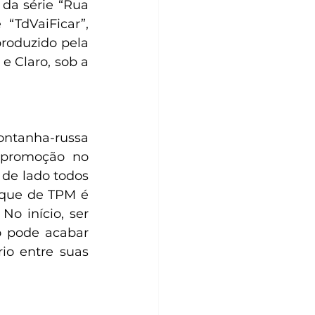
 da série “Rua 
“TdVaiFicar”, 
produzido pela 
 Claro, sob a 
tanha-russa 
promoção no 
 de lado todos 
ique de TPM é 
 início, ser 
 pode acabar 
io entre suas 