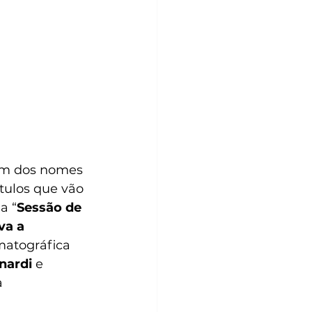
um dos nomes 
ítulos que vão 
a “
Sessão de 
va a 
matográfica 
nardi
 e 
 