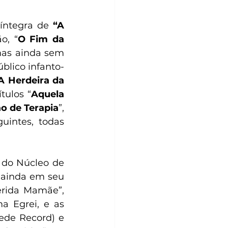
íntegra de 
“A 
o, “
O Fim da 
mas ainda sem 
blico infanto-
A Herdeira da 
tulos “
Aquela 
o de Terapia
”, 
intes, todas 
 do Núcleo de 
 ainda em seu 
rida Mamãe”, 
a Egrei, e as 
ede Record) e 