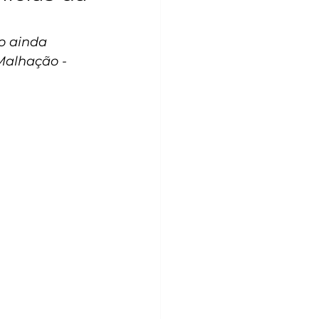
o ainda 
Malhação - 