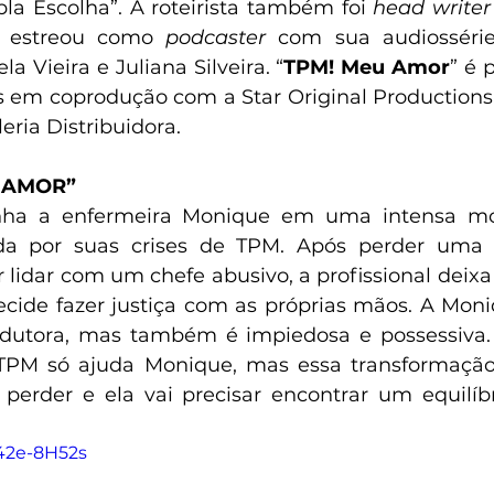
la Escolha”. A roteirista também foi 
head writer
e estreou como 
podcaster
 com sua audiossérie 
a Vieira e Juliana Silveira. “
TPM! Meu Amor
” é 
 em coprodução com a Star Original Productions e
eria Distribuidora.
U AMOR”
ha a enfermeira Monique em uma intensa mon
da por suas crises de TPM. Após perder uma 
r lidar com um chefe abusivo, a profissional deixa
 decide fazer justiça com as próprias mãos. A Mon
utora, mas também é impiedosa e possessiva. No
TPM só ajuda Monique, mas essa transformação
perder e ela vai precisar encontrar um equilíbr
g42e-8H52s