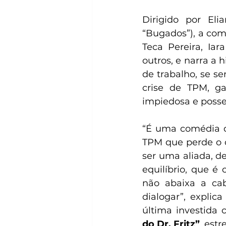
Dirigido por Eli
“Bugados”), a com
Teca Pereira, Iar
outros, e narra a
de trabalho, se s
crise de TPM, ga
impiedosa e posse
“É uma comédia d
TPM que perde o c
ser uma aliada, 
equilíbrio, que é
não abaixa a ca
dialogar”, expli
última investida 
do Dr. Fritz”
, est