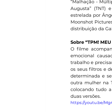
“Malhação - Múltip
Augusta” (TNT) 
estrelada por Ângel
Moonshot Pictures
distribuição da Gal
Sobre “TPM! ME
O filme acompan
emocional causa
trabalho e precisa
os seus filtros e
determinada e sed
outra mulher na 
colocando tudo a 
duas versões.
https://youtu.be/M