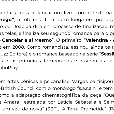
ntar a peça e lançar um livro com o texto na 
erego”
, a roteirista tem outro longa em produçã
ido por João Jardim em processo de finalização, 
s telas, e finaliza seu segundo romance para o pú
e Cancelar a si Mesmo
”. O primeiro, “
Valentina - 
do em 2008. Como romancista, assinou ainda os tí
Buzz Editora) e o romance baseado na série “
Sessã
s duas primeiras temporadas e assinou as segu
loboPlay.
m artes cênicas e psicanálise, Vargas participou
British Council com o monólogo “s.a.r.a.h” e tem
 como a adaptação cinematográfica da peça “Que
 Amaral, estrelada por Letícia Sabatella e Selm
 um véu de noiva” (SBT), “A Terra Prometida” (R