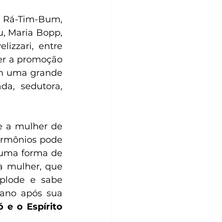
 Rá-Tim-Bum, 
 Maria Bopp, 
izzari, entre 
er a promoção 
em uma grande 
a, sedutora, 
 a mulher de 
ormônios pode 
uma forma de 
 mulher, que 
lode e sabe 
ano após sua 
 e o Espírito 