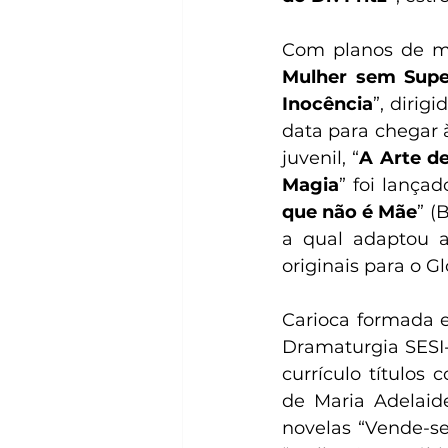
Com planos de mo
Mulher sem Sup
Inocência
”, dirig
data para chegar à
juvenil, “
A Arte d
Magia
” foi lança
que não é Mãe
” (
a qual adaptou a
originais para o G
Carioca formada e
Dramaturgia SESI-
currículo títulos
de Maria Adelaide
novelas “Vende-se