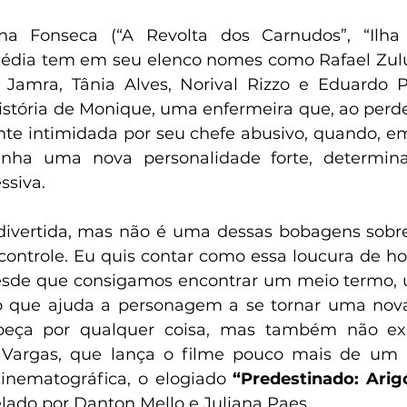
ana Fonseca (“A Revolta dos Carnudos”, “Ilha
édia tem em seu elenco nomes como Rafael Zulu,
a Jamra, Tânia Alves, Norival Rizzo e Eduardo Pel
 história de Monique, uma enfermeira que, ao perd
ente intimidada por seu chefe abusivo, quando, 
nha uma nova personalidade forte, determinad
ssiva.
ivertida, mas não é uma dessas bobagens sobre
ontrole. Eu quis contar como essa loucura de h
desde que consigamos encontrar um meio termo, 
 o que ajuda a personagem a se tornar uma nova
beça por qualquer coisa, mas também não exp
ca Vargas, que lança o filme pouco mais de um 
cinematográfica, o elogiado 
“Predestinado: Arigó
relado por Danton Mello e Juliana Paes.