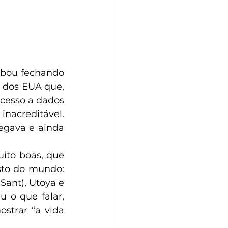
abou fechando 
 dos EUA que, 
cesso a dados 
inacreditável. 
gava e ainda 
to boas, que 
to do mundo: 
ant), Utoya e 
 o que falar, 
trar “a vida 