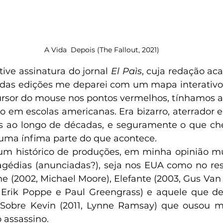
A Vida  Depois (The Fallout, 2021)
tive assinatura do jornal 
El Paìs
, cuja redação ac
 das edições me deparei com um mapa interativo
rsor do mouse nos pontos vermelhos, tínhamos a
io em escolas americanas. Era bizarro, aterrador e 
s ao longo de décadas, e seguramente o que che
uma ínfima parte do que acontece.
m histórico de produções, em minha opinião mui
gédias (anunciadas?), seja nos EUA como no res
 (2002, Michael Moore), Elefante (2003, Gus Van S
, Erik Poppe e Paul Greengrass) e aquele que deu
Sobre Kevin (2011, Lynne Ramsay) que ousou mos
 assassino.