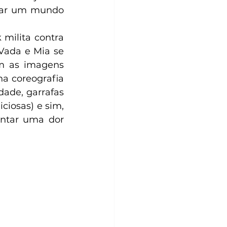
ntar um mundo 
milita contra 
Vada e Mia se 
m as imagens 
a coreografia 
ade, garrafas 
iosas) e sim, 
ntar uma dor 