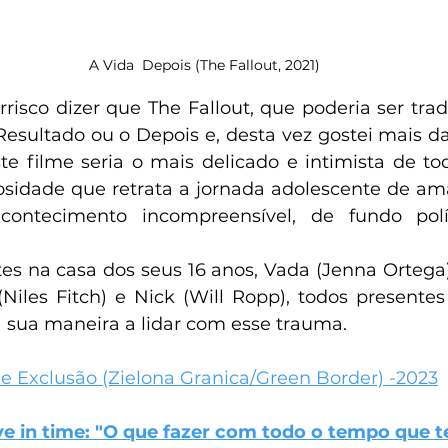
A Vida  Depois (The Fallout, 2021)
arrisco dizer que The Fallout, que poderia ser tra
esultado ou o Depois e, desta vez gostei mais d
te filme seria o mais delicado e intimista de to
iosidade que retrata a jornada adolescente de a
ontecimento incompreensível, de fundo polít
es na casa dos seus 16 anos, Vada (Jenna Ortega)
 (Niles Fitch) e Nick (Will Ropp), todos present
a sua maneira a lidar com esse trauma.
de Exclusão (Zielona Granica/Green Border) -2023
live in time: "O que fazer com todo o tempo que 