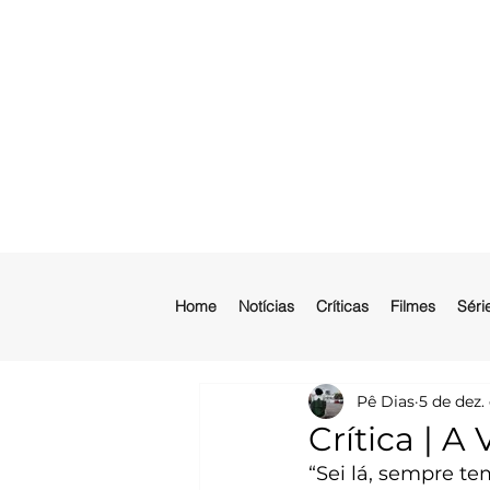
Home
Notícias
Críticas
Filmes
Séri
Pê Dias
5 de dez.
Crítica | A
“Sei lá, sempre te