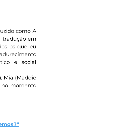
duzido como A 
a tradução em 
dos os que eu 
madurecimento 
ico e social 
, Mia (Maddie 
es no momento 
temos?"