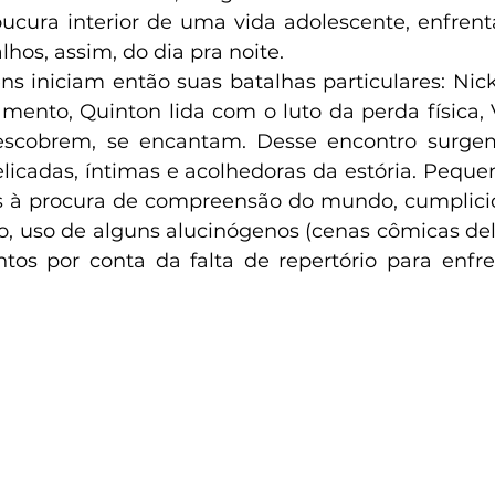
oucura interior de uma vida adolescente, enfre
lhos, assim, do dia pra noite.
s iniciam então suas batalhas particulares: Nick 
amento, Quinton lida com o luto da perda física, 
escobrem, se encantam. Desse encontro surge
licadas, íntimas e acolhedoras da estória. Pequen
es à procura de compreensão do mundo, cumplicid
o, uso de alguns alucinógenos (cenas cômicas delic
os por conta da falta de repertório para enfre