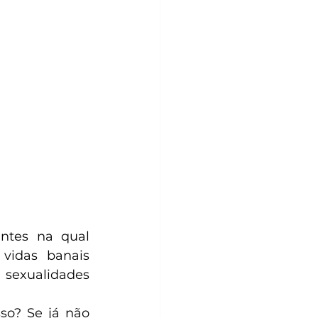
ntes na qual 
idas banais 
sexualidades 
so? Se já não 