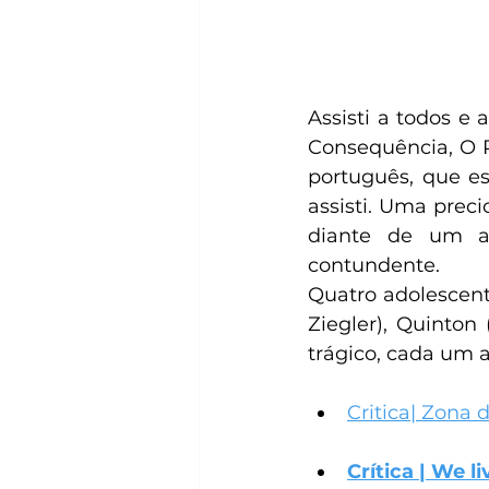
Assisti a todos e 
Consequência, O R
português, que es
assisti. Uma prec
diante de um ac
contundente.
Quatro adolescent
Ziegler), Quinton
trágico, cada um 
Critica| Zona 
Crítica | We 