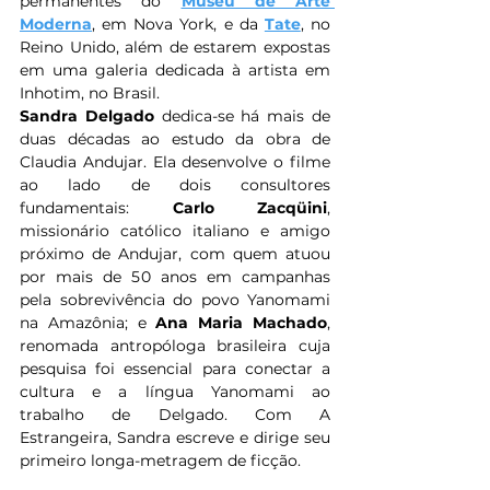
permanentes do 
Museu de Arte 
Moderna
, em Nova York, e da 
Tate
, no 
Reino Unido, além de estarem expostas 
em uma galeria dedicada à artista em 
Inhotim, no Brasil.
Sandra Delgado
 dedica-se há mais de 
duas décadas ao estudo da obra de 
Claudia Andujar. Ela desenvolve o filme 
ao lado de dois consultores 
fundamentais: 
Carlo Zacqüini
, 
missionário católico italiano e amigo 
próximo de Andujar, com quem atuou 
por mais de 50 anos em campanhas 
pela sobrevivência do povo Yanomami 
na Amazônia; e 
Ana Maria Machado
, 
renomada antropóloga brasileira cuja 
pesquisa foi essencial para conectar a 
cultura e a língua Yanomami ao 
trabalho de Delgado. Com A 
Estrangeira, Sandra escreve e dirige seu 
primeiro longa-metragem de ficção.