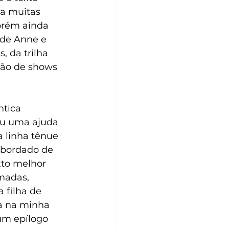
ta muitas 
orém ainda 
 de Anne e 
 da trilha 
ão de shows 
tica 
u uma ajuda 
a linha tênue 
abordado de 
xto melhor 
madas, 
 filha de 
a na minha 
um epílogo 