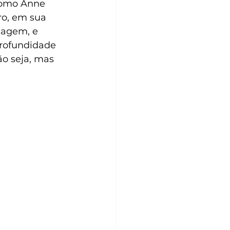
 como Anne 
o, em sua 
nagem, e 
profundidade 
o seja, mas 