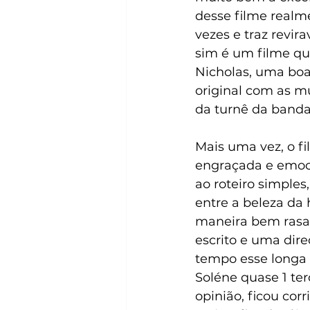
desse filme realme
vezes e traz revir
sim é um filme qu
Nicholas, uma boa
original com as 
da turnê da banda
Mais uma vez, o f
engraçada e emoc
ao roteiro simples
entre a beleza da h
maneira bem rasa e
escrito e uma dir
tempo esse longa t
Soléne quase 1 te
opinião, ficou co