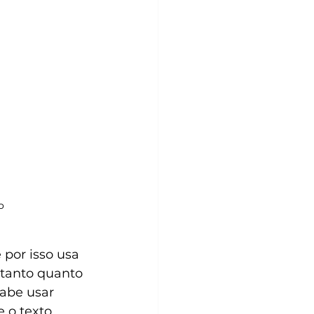
o
por isso usa 
 tanto quanto 
sabe usar 
 o texto 