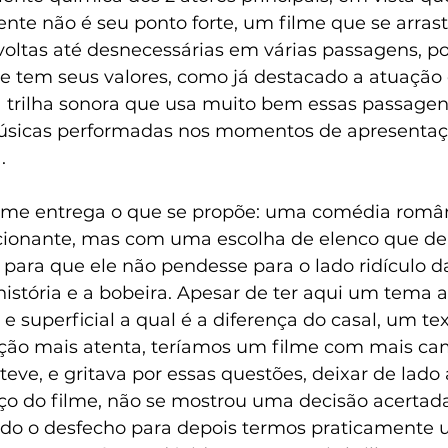
nte não é seu ponto forte, um filme que se arras
avoltas até desnecessárias em várias passagens, p
e tem seus valores, como já destacado a atuação
 trilha sonora que usa muito bem essas passagens,
músicas performadas nos momentos de apresentaç
.
ilme entrega o que se propõe: uma comédia român
ionante, mas com uma escolha de elenco que de
, para que ele não pendesse para o lado ridículo d
istória e a bobeira.
 Apesar de ter aqui um tema 
 superficial a qual é a diferença do casal, um te
eção mais atenta, teríamos um filme com mais ca
eve, e gritava por essas questões, deixar de lado a
rço do filme, não se mostrou uma decisão acertad
rrido o desfecho para depois termos praticamente 