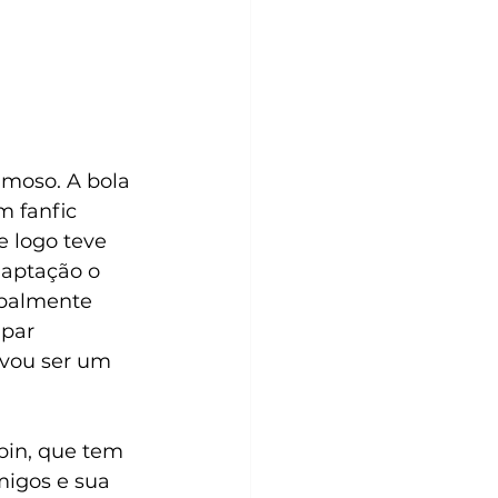
amoso. A bola 
 fanfic 
 logo teve 
daptação o 
ipalmente 
par 
ovou ser um 
bin, que tem 
migos e sua 