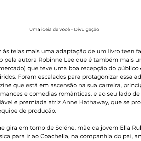
Uma ideia de você - Divulgação
z às telas mais uma adaptação de um livro teen f
to pela autora Robinne Lee que é também mais um
o mercado) que teve uma boa recepção do público e
iridos. Foram escalados para protagonizar essa a
tzine que está em ascensão na sua carreira, princ
mances e comedias românticas, e ao seu lado de 
dável e premiada atriz Anne Hathaway, que se pr
 equipe de produção.
me gira em torno de Soléne, mãe da jovem Ella Ru
ica para ir ao Coachella, na companhia do pai, a