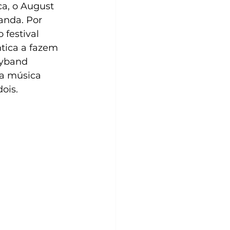
a, o August 
anda. Por 
 festival 
tica a fazem 
oyband 
a música 
ois.