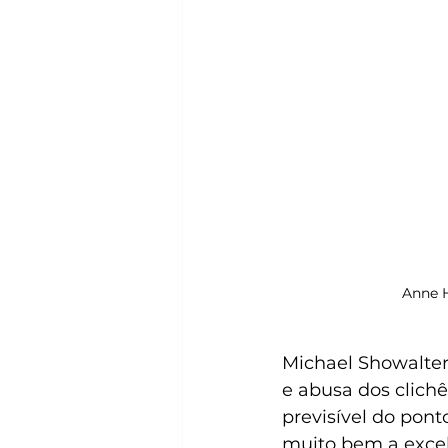
Anne H
Michael Showalter 
e abusa dos clich
previsível do pont
muito bem a excele