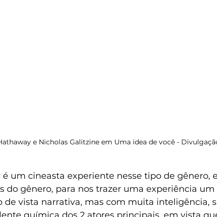
athaway e Nicholas Galitzine em Uma idea de você - Divulgaçã
é um cineasta experiente nesse tipo de gênero, e 
ês do gênero, para nos trazer uma experiência um
o de vista narrativa, mas com muita inteligência, 
nte química dos 2 atores principais, em vista que