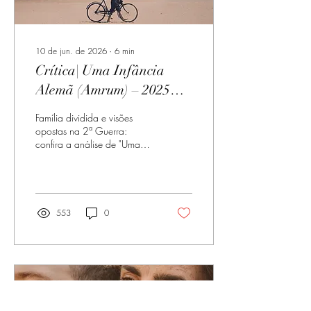
10 de jun. de 2026
∙
6
min
Crítica| Uma Infância
Alemã (Amrum) – 2025
(Alemanha)
Família dividida e visões
opostas na 2ª Guerra:
confira a análise de "Uma
Infância Alemã" sob um
recorte histórico inédito no
cinema
553
0