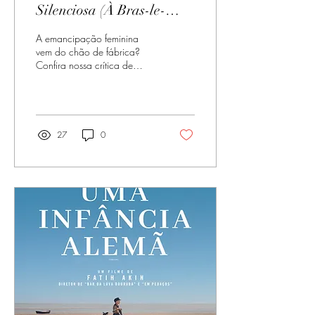
Silenciosa (À Bras-le-
corps) – 2025 (Suíça)
A emancipação feminina
vem do chão de fábrica?
Confira nossa crítica de
Rebelião Silenciosa, drama
premiado na Reserva
Imovision. Leia já!
27
0