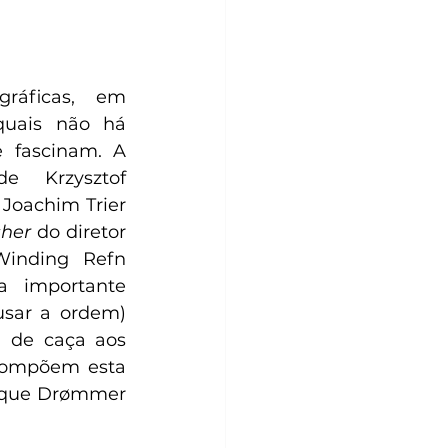
gráficas, em 
quais não há 
 fascinam. A 
e Krzysztof 
 Joachim Trier 
her
 do diretor 
inding Refn 
a importante 
sar a ordem) 
 de caça aos 
compõem esta 
 que Drømmer 