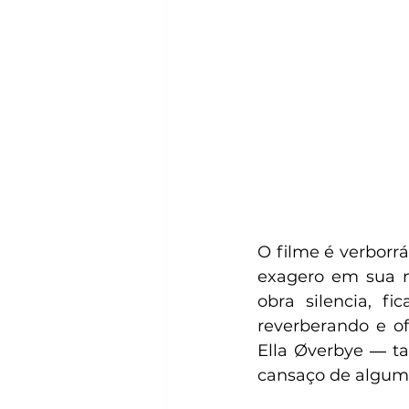
O filme é verborr
exagero em sua n
obra silencia, f
reverberando e of
Ella Øverbye ― ta
cansaço de alguma