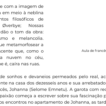
me com a imagem de 
 em meio à neblina 
os filosóficos de 
Øverbye; Nossas 
 dão o tom da obra: 
ismo e melancolia. 
ue metamorfosear a 
Aula de francê
scente que, como o 
la nuvem no céu, 
 é, caíra nas ruas.
de sonhos e devaneios permeados pelo real, 
nte na casa dos dezesseis anos e sua arrebatador
ncês, Johanna (Selome Emnetu). A garota com rec
aixão começa a escrever sobre sua fascinação po
 os encontros no apartamento de Johanna, as tarde