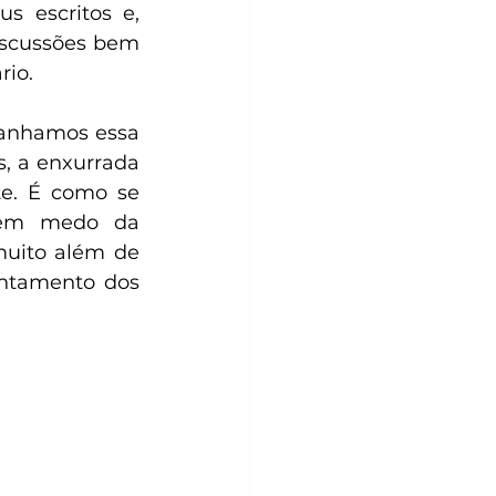
s escritos e, 
scussões bem 
rio.
anhamos essa 
, a enxurrada 
te. É como se 
sem medo da 
uito além de 
ntamento dos 