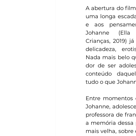
A abertura do fil
uma longa escada
e aos pensament
Johanne (Ella 
Crianças, 2019) já
delicadeza, erot
Nada mais belo q
dor de ser adole
conteúdo daque
tudo o que Johanne
Entre momentos 
Johanne, adolesce
professora de fra
a memória dessa p
mais velha, sobre