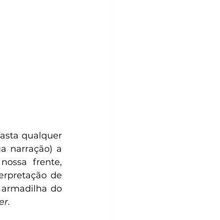
asta qualquer 
 narração) a 
ossa frente, 
erpretação de 
 armadilha do 
er
.