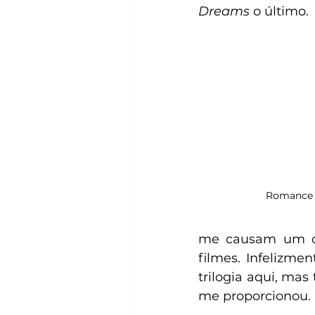
Dreams
 o último.
Romance 
me causam um cer
filmes. Infelizme
trilogia aqui, m
me proporcionou.