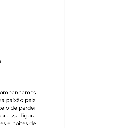
s
acompanhamos 
a paixão pela 
eio de perder 
r essa figura 
s e noites de 