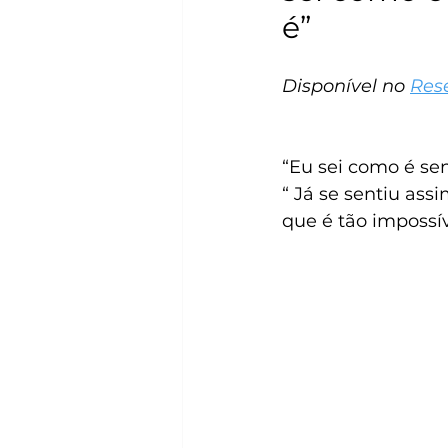
é”
Disponível no 
Res
“Eu sei como é sen
“ Já se sentiu as
que é tão impossí