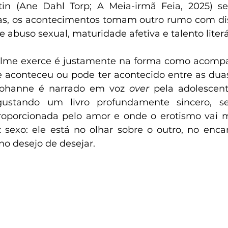
in (Ane Dahl Torp; A Meia-irmã Feia, 2025) seu
as, os acontecimentos tomam outro rumo com di
e abuso sexual, maturidade afetiva e talento literá
 filme exerce é justamente na forma como acomp
e aconteceu ou pode ter acontecido entre as duas
ohanne é narrado em voz 
over
 pela adolescen
gustando um livro profundamente sincero, 
roporcionada pelo amor e onde o erotismo vai m
sexo: ele está no olhar sobre o outro, no enca
no desejo de desejar.