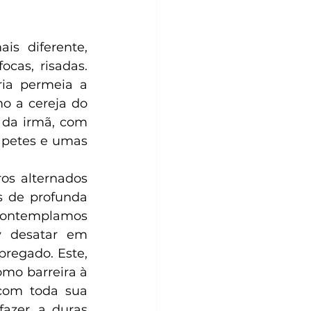
cas, risadas. 
ia permeia a 
o a cereja do 
da irmã, com 
apetes e umas 
 de profunda 
Contemplamos 
 desatar em 
regado. Este, 
mo barreira à 
com toda sua 
zer, a duras 