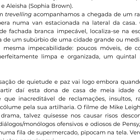
 e Aleisha (Sophia Brown).
m 
trevelling 
acompanhamos a chegada de um rap
pera numa van estacionada na lateral da casa. 
de fachada branca impecável, localiza-se na es
ica de um subúrbio de uma cidade grande ou medi
 mesma impecabilidade: poucos móveis, de cor
perfeitamente limpa e organizada, um quinta
artir daí esta dona de casa de meia idade d
 que inacreditável de reclamações, insultos, ran
ólume pela sua artilharia. O filme de Mike Leigh
rama, talvez quisesse nos causar risos desconf
iálogos/monólogos ofensivos e odiosos de Pensy,
 numa fila de supermercado, pipocam na tela. Ve