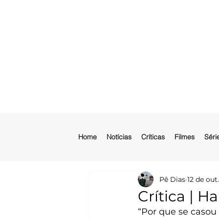
Home
Notícias
Críticas
Filmes
Séri
Pê Dias
12 de out
Crítica | H
“Por que se casou