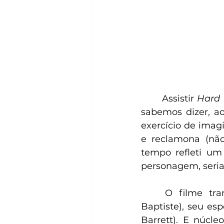
	Assistir 
Hard 
sabemos dizer, a
exercício de imag
e reclamona (nã
tempo refleti um
personagem, seria
	O filme transita entre dois núcleos familiares: Pensy (Marienne Jean-
Baptiste), seu es
Barrett). E núcle