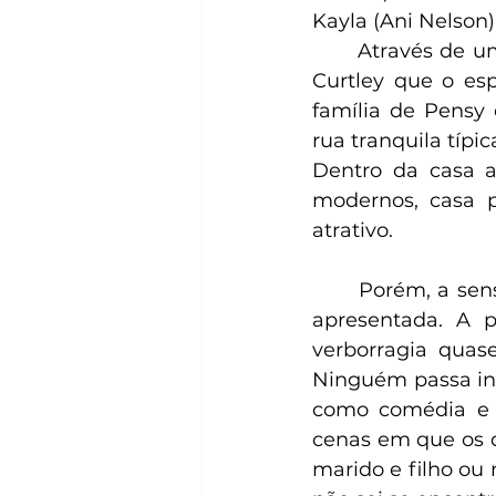
Kayla (Ani Nelson)
	Através de u
Curtley que o es
família de Pensy 
rua tranquila típ
Dentro da casa a
modernos, casa 
atrativo.
	Porém, a sensação de quietude e paz vai logo embora quando Pensy nos é 
apresentada. A p
verborragia quase
Ninguém passa inc
como comédia e d
cenas em que os d
marido e filho ou