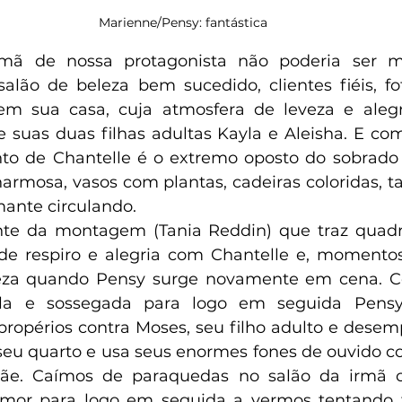
Marienne/Pensy: fantástica
lão de beleza bem sucedido, clientes fiéis, fofo
em sua casa, cuja atmosfera de leveza e alegr
e suas duas filhas adultas Kayla e Aleisha. E com
to de Chantelle é o extremo oposto do sobrado 
armosa, vasos com plantas, cadeiras coloridas, t
ante circulando.
e respiro e alegria com Chantelle e, momentos
teza quando Pensy surge novamente em cena. 
la e sossegada para logo em seguida Pensy
ropérios contra Moses, seu filho adulto e desemp
seu quarto e usa seus enormes fones de ouvido co
mãe. Caímos de paraquedas no salão da irmã 
mor para logo em seguida a vermos tentando fa