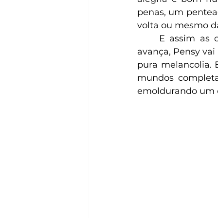
penas, um pentead
volta ou mesmo da
	E assim as cenas vão se alternando, contudo, à medida que a narrativa 
avança, Pensy vai
pura melancolia. 
mundos completa
emoldurando um c