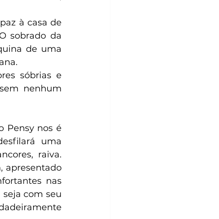
az à casa de 
O sobrado da 
quina de uma 
ana.
es sóbrias e 
l sem nenhum 
esfilará uma 
cores, raiva. 
, apresentado 
ortantes nas 
 seja com seu 
rdadeiramente 