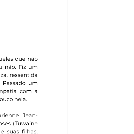
eles que não 
 não. Fiz um 
a, ressentida 
 Passado um 
mpatia com a 
ouco nela. 
oses (Tuwaine 
 suas filhas, 