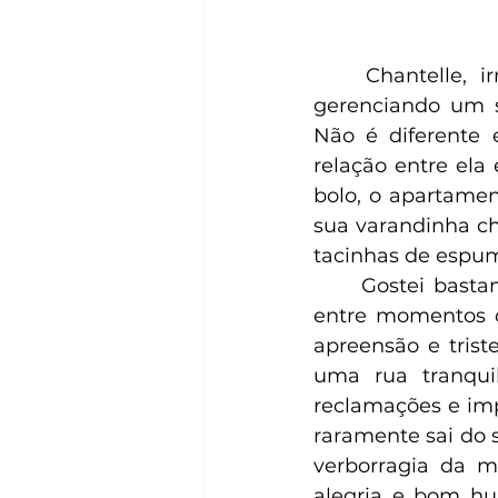
	Chantelle, irmã de nossa protagonista não poderia ser mais diferente, 
gerenciando um sa
Não é diferente 
relação entre ela 
bolo, o apartamen
sua varandinha ch
tacinhas de espum
	Gostei bastante da montagem (Tania Reddin) que traz quadros alternados 
entre momentos d
apreensão e tris
uma rua tranqui
reclamações e imp
raramente sai do 
verborragia da 
alegria e bom hu