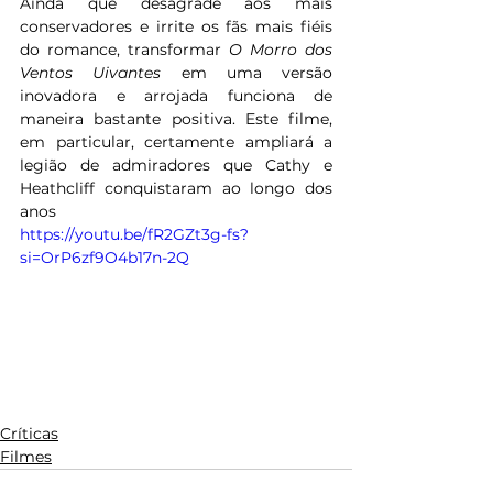
Ainda que desagrade aos mais 
conservadores e irrite os fãs mais fiéis 
do romance, transformar 
O Morro dos 
Ventos Uivantes
 em uma versão 
inovadora e arrojada funciona de 
maneira bastante positiva. Este filme, 
em particular, certamente ampliará a 
legião de admiradores que Cathy e 
Heathcliff conquistaram ao longo dos 
anos
https://youtu.be/fR2GZt3g-fs?
si=OrP6zf9O4b17n-2Q
Críticas
Filmes