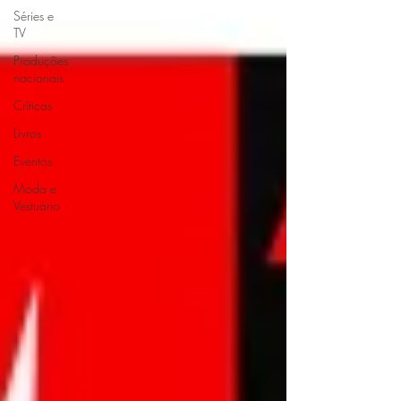
Séries e
TV
Produções
nacionais
Críticas
Livros
Eventos
Moda e
Vestuário