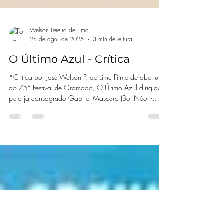
Welson Pereira de Lima
28 de ago. de 2025
3 min de leitura
O Último Azul - Crítica
*Critica por José Welson P. de Lima Filme de abertura
do 75° Festival de Gramado, O Último Azul dirigido
pelo ja consagrado Gabriel Mascaro (Boi Néon-
2015), filmado na Amazônia a história nos apresenta
um Brasil distópico não muito distante, onde a
segregação de idosos é obrigatória. O Ultimo Azul -
Cartaz oficia Acompanhamos a partir daí a
personagem Teresa (Denise Weinberg), uma
trabalhadora de um frigorifico que após completar 77