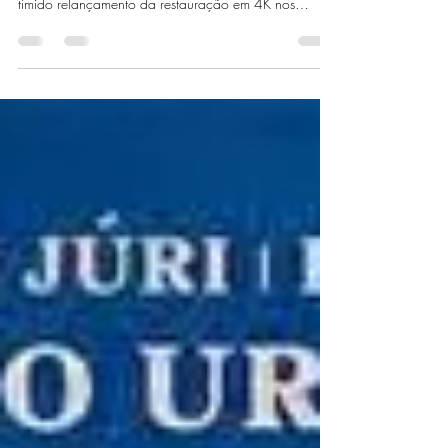
Pôster do relançamento em 4K de Amores Perros
(2000) Critica por José Welson P. de Lima Com um
tímido relançamento da restauração em 4K nos
cinemas brasileiros, finalmente chegou Amores Brutos
(2000), dirigido pelo ja hoje consagrado e duas
vezes vencedor do Oscar de melhor diretor Alejandro
Gonzales Iñarritu, com cinematografia do ja
consagrado Rodrigo Pietro (Responsável por
supervisionar a restauração 4K), trilha sonora de
Gustavo Santaolalla (Criador da trilha sonora de T